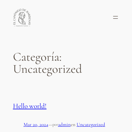
Saltar
al
contenido
Categoría:
Uncategorized
Hello world!
Mar 20, 2024
—
admin
en
Uncategorized
por