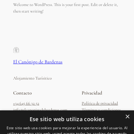
Welcome to WordPress. This is your first post. Edit or delete it,
then start writing!
El Canónigo de Bardenas
Alojamiento Turísitico
Contacto
Privacidad
+34 645 66 32 52
Política de privacidad
info@elcanonigodebardenas.com
Términos y condiciones
×
Ese sitio web utiliza cookies
Dirección
Este sitio web usa cookies para mejorar la experiencia del usuario. Al
C. Río de la Cuesta, 18
utilizar nuestro sitio web, usted acepta todas las cookies de acuerdo